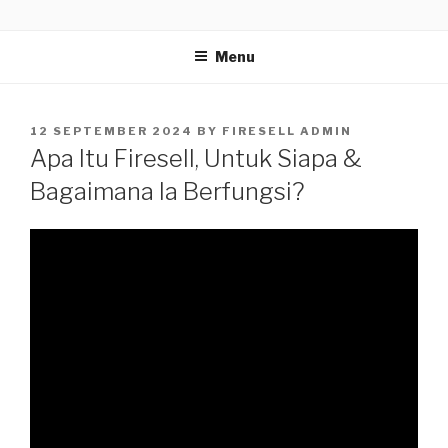
Skip
BLOG
Firesell.my
to
Menu
content
POSTED
12 SEPTEMBER 2024
BY
FIRESELL ADMIN
ON
Apa Itu Firesell, Untuk Siapa &
Bagaimana Ia Berfungsi?