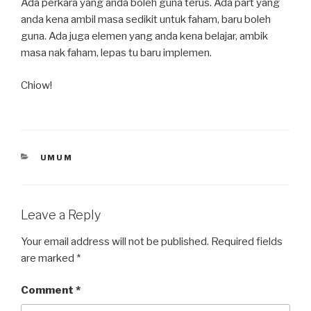
Ada perkara yang anda boleh guna terus. Ada part yang
anda kena ambil masa sedikit untuk faham, baru boleh
guna. Ada juga elemen yang anda kena belajar, ambik
masa nak faham, lepas tu baru implemen.
Chiow!
CATEGORIES
UMUM
Leave a Reply
Your email address will not be published.
Required fields
are marked
*
Comment
*