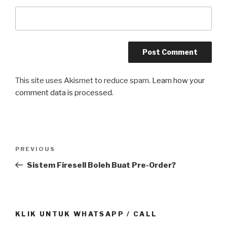
This site uses Akismet to reduce spam.
Learn how your
comment data is processed
.
Post
Previous
PREVIOUS
navigation
Post
Sistem Firesell Boleh Buat Pre-Order?
KLIK UNTUK WHATSAPP / CALL