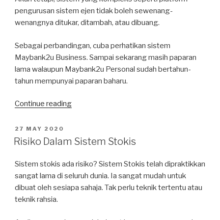
pengurusan sistem ejen tidak boleh sewenang-
wenangnya ditukar, ditambah, atau dibuang.
Sebagai perbandingan, cuba perhatikan sistem
Maybank2u Business. Sampai sekarang masih paparan
lama walaupun Maybank2u Personal sudah bertahun-
tahun mempunyai paparan baharu.
“Kenapa
Continue reading
Firesell
Lambat
POSTED
27 MAY 2020
ON
Update?”
Risiko Dalam Sistem Stokis
Sistem stokis ada risiko? Sistem Stokis telah dipraktikkan
sangat lama di seluruh dunia. Ia sangat mudah untuk
dibuat oleh sesiapa sahaja. Tak perlu teknik tertentu atau
teknik rahsia.