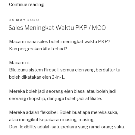
“Risiko
Continue reading
Dalam
Sistem
POSTED
25 MAY 2020
ON
Stokis”
Sales Meningkat Waktu PKP / MCO
Macam mana sales boleh meningkat waktu PKP?
Kan pergerakan kita terhad?
Macam ni..
Bila guna sistem Firesell, semua ejen yang berdaftar tu
boleh dikatakan ejen 3-in-1.
Mereka boleh jadi seorang ejen biasa, atau boleh jadi
seorang dropship, dan juga boleh jadi affiliate.
Mereka adalah fleksibel. Boleh buat apa mereka suka,
atau mengikut kepakaran masing-masing.
Dan flexibility adalah satu perkara yang ramai orang suka.