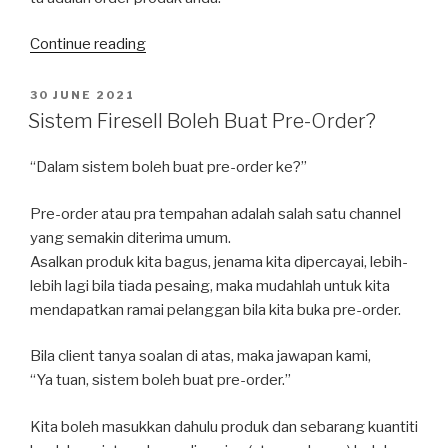
“Apa
Continue reading
Itu
Firesell,
POSTED
30 JUNE 2021
ON
Untuk
Sistem Firesell Boleh Buat Pre-Order?
Siapa
&
“Dalam sistem boleh buat pre-order ke?”
Bagaimana
Ia
Pre-order atau pra tempahan adalah salah satu channel
Berfungsi?”
yang semakin diterima umum.
Asalkan produk kita bagus, jenama kita dipercayai, lebih-
lebih lagi bila tiada pesaing, maka mudahlah untuk kita
mendapatkan ramai pelanggan bila kita buka pre-order.
Bila client tanya soalan di atas, maka jawapan kami,
“Ya tuan, sistem boleh buat pre-order.”
Kita boleh masukkan dahulu produk dan sebarang kuantiti