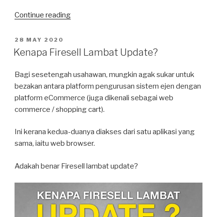
“Daftar
Continue reading
Ejen
—
POSTED
28 MAY 2020
ON
Percuma
Kenapa Firesell Lambat Update?
atau
Kenakan
Bagi sesetengah usahawan, mungkin agak sukar untuk
Yuran?”
bezakan antara platform pengurusan sistem ejen dengan
platform eCommerce (juga dikenali sebagai web
commerce / shopping cart).
Ini kerana kedua-duanya diakses dari satu aplikasi yang
sama, iaitu web browser.
Adakah benar Firesell lambat update?