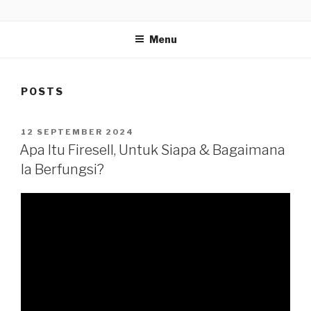
Skip
BLOG
Firesell.my
to
Menu
content
POSTS
POSTED
12 SEPTEMBER 2024
ON
Apa Itu Firesell, Untuk Siapa & Bagaimana
Ia Berfungsi?