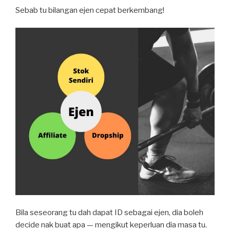
Sebab tu bilangan ejen cepat berkembang!
Bila seseorang tu dah dapat ID sebagai ejen, dia boleh
decide nak buat apa — mengikut keperluan dia masa tu.