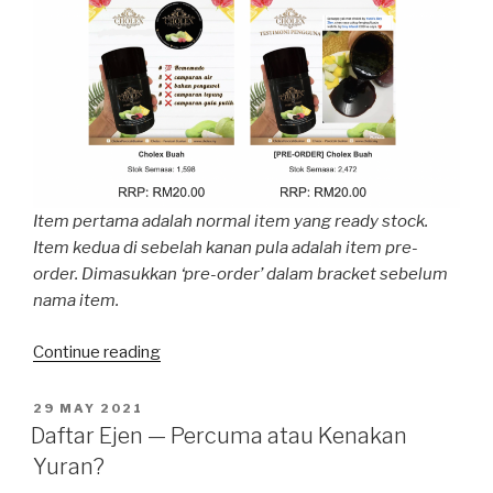
Item pertama adalah normal item yang ready stock.
Item kedua di sebelah kanan pula adalah item pre-
order. Dimasukkan ‘pre-order’ dalam bracket sebelum
nama item.
“Sistem
Continue reading
Firesell
Boleh
POSTED
29 MAY 2021
ON
Buat
Daftar Ejen — Percuma atau Kenakan
Pre-
Yuran?
Order?”