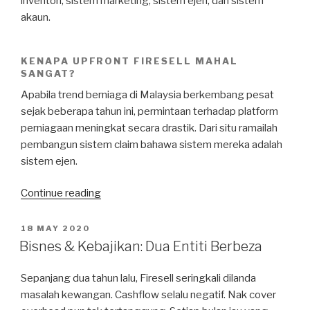
inventori, sistem marketing, sistem ejen, dan sistem
akaun.
KENAPA UPFRONT FIRESELL MAHAL
SANGAT?
Apabila trend berniaga di Malaysia berkembang pesat
sejak beberapa tahun ini, permintaan terhadap platform
perniagaan meningkat secara drastik. Dari situ ramailah
pembangun sistem claim bahawa sistem mereka adalah
sistem ejen.
“Kenapa
Continue reading
Upfront
Firesell
POSTED
18 MAY 2020
ON
Mahal
Bisnes & Kebajikan: Dua Entiti Berbeza
Sangat?”
Sepanjang dua tahun lalu, Firesell seringkali dilanda
masalah kewangan. Cashflow selalu negatif. Nak cover