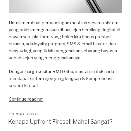
Untuk membuat perbandingan mestilah sesama sistem
yang boleh menguruskan ribuan ejen berbilang tingkat di
bawah satu platform, yang boleh kira bonus prestasi
bulanan, ada loyalty program, SMS & email blaster, dan
banyak lagi, yang tidak mengenakan sebarang bayaran
kepada ejen yang menggunakannya.
Dengan harga sekitar RM10 ribu, mustahil untuk anda
mendapat sistem ejen yang lengkap & komprehensif
seperti Firesell.
“Kenapa
Continue reading
Firesell
Kenakan
POSTED
19 MAY 2020
ON
Caj
Kenapa Upfront Firesell Mahal Sangat?
Untuk