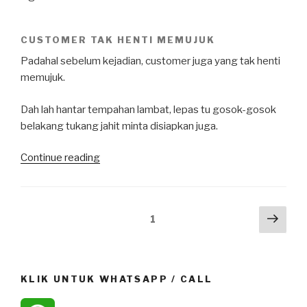
CUSTOMER TAK HENTI MEMUJUK
Padahal sebelum kejadian, customer juga yang tak henti
memujuk.
Dah lah hantar tempahan lambat, lepas tu gosok-gosok
belakang tukang jahit minta disiapkan juga.
“Dilema
Continue reading
Tukang
Jahit
Baju
Posts
Next
Page
1
Raya”
pag
navigation
KLIK UNTUK WHATSAPP / CALL