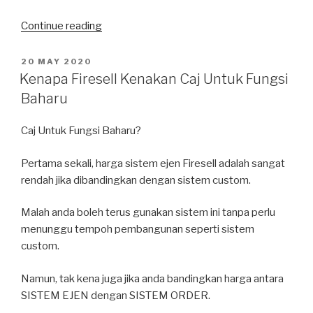
“Sales
Continue reading
Meningkat
Waktu
POSTED
20 MAY 2020
ON
PKP
Kenapa Firesell Kenakan Caj Untuk Fungsi
/
Baharu
MCO”
Caj Untuk Fungsi Baharu?
Pertama sekali, harga sistem ejen Firesell adalah sangat
rendah jika dibandingkan dengan sistem custom.
Malah anda boleh terus gunakan sistem ini tanpa perlu
menunggu tempoh pembangunan seperti sistem
custom.
Namun, tak kena juga jika anda bandingkan harga antara
SISTEM EJEN dengan SISTEM ORDER.