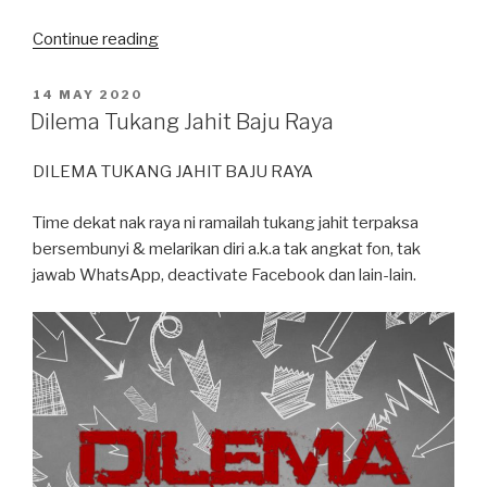
“Bisnes
Continue reading
&
Kebajikan:
POSTED
14 MAY 2020
ON
Dua
Dilema Tukang Jahit Baju Raya
Entiti
Berbeza”
DILEMA TUKANG JAHIT BAJU RAYA
Time dekat nak raya ni ramailah tukang jahit terpaksa
bersembunyi & melarikan diri a.k.a tak angkat fon, tak
jawab WhatsApp, deactivate Facebook dan lain-lain.