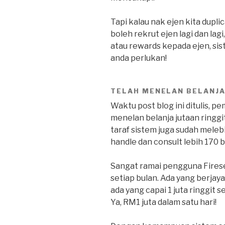
Tapi kalau nak ejen kita dupl
boleh rekrut ejen lagi dan la
atau rewards kepada ejen, sis
anda perlukan!
TELAH MENELAN BELANJA
Waktu post blog ini ditulis, p
menelan belanja jutaan ring
taraf sistem juga sudah mele
handle dan consult lebih 170 b
Sangat ramai pengguna Firesel
setiap bulan. Ada yang berjaya
ada yang capai 1 juta ringgit s
Ya, RM1 juta dalam satu hari!