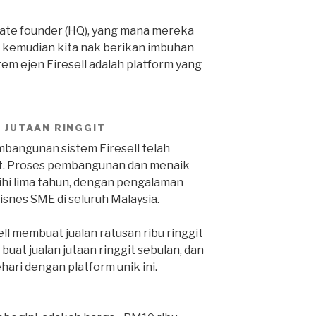
icate founder (HQ), yang mana mereka
gi, kemudian kita nak berikan imbuhan
tem ejen Firesell adalah platform yang
 JUTAAN RINGGIT
embangunan sistem Firesell telah
git. Proses pembangunan dan menaik
bihi lima tahun, dengan pengalaman
isnes SME di seluruh Malaysia.
l membuat jualan ratusan ribu ringgit
 buat jualan jutaan ringgit sebulan, dan
ehari dengan platform unik ini.