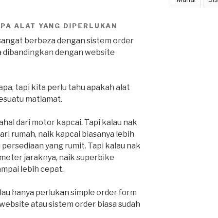
PA ALAT YANG DIPERLUKAN
h sangat berbeza dengan sistem order
jika dibandingkan dengan website
, tapi kita perlu tahu apakah alat
sesuatu matlamat.
ahal dari motor kapcai. Tapi kalau nak
ari rumah, naik kapcai biasanya lebih
 persediaan yang rumit. Tapi kalau nak
ometer jaraknya, naik superbike
ampai lebih cepat.
lau hanya perlukan simple order form
website atau sistem order biasa sudah