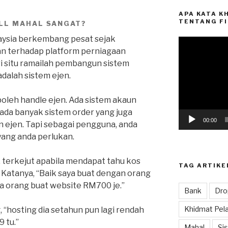
APA KATA K
TENTANG FI
LL MAHAL SANGAT?
laysia berkembang pesat sejak
Video
an terhadap platform perniagaan
Player
ri situ ramailah pembangun sistem
dalah sistem ejen.
boleh handle ejen. Ada sistem akaun
ada banyak sistem order yang juga
00:00
n ejen. Tapi sebagai pengguna, anda
yang anda perlukan.
 terkejut apabila mendapat tahu kos
TAG ARTIKE
 Katanya, “Baik saya buat dengan orang
pa orang buat website RM700 je.”
Bank
Dro
Khidmat Pel
, “hosting dia setahun pun lagi rendah
9 tu.”
Mahal
Si