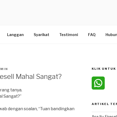
Langgan
Syarikat
Testimoni
FAQ
Hubun
KLIK UNTUK
DMIN
esell Mahal Sangat?
rang tanya.
al Sangat?”
ARTIKEL TE
jawab dengan soalan, “Tuan bandingkan
Apa Itu Firese