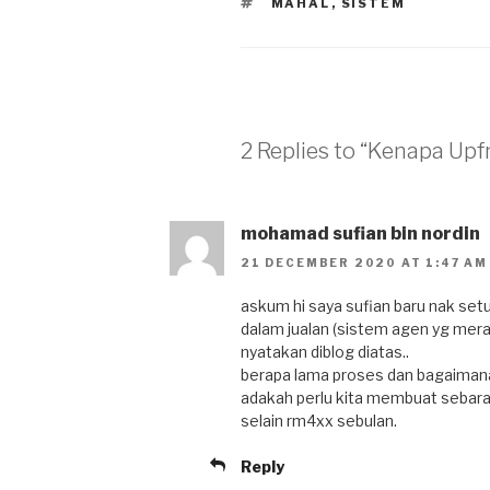
TAGS
MAHAL
,
SISTEM
2 Replies to “Kenapa Upf
mohamad sufian bin nordin
21 DECEMBER 2020 AT 1:47 AM
askum hi saya sufian baru nak se
dalam jualan (sistem agen yg mera
nyatakan diblog diatas..
berapa lama proses dan bagaimana 
adakah perlu kita membuat sebara
selain rm4xx sebulan.
Reply