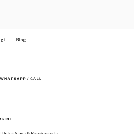
gi
Blog
 WHATSAPP / CALL
RKINI
ll, Untuk Siapa & Bagaimana Ia