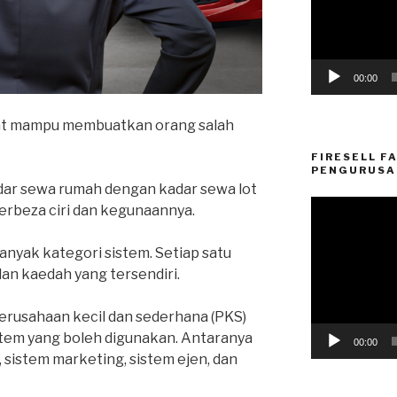
00:00
pat mampu membuatkan orang salah
FIRESELL 
PENGURUSA
dar sewa rumah dengan kadar sewa lot
Video
erbeza ciri dan kegunaannya.
Player
banyak kategori sistem. Setiap satu
n kaedah yang tersendiri.
erusahaan kecil dan sederhana (PKS)
istem yang boleh digunakan. Antaranya
00:00
, sistem marketing, sistem ejen, dan