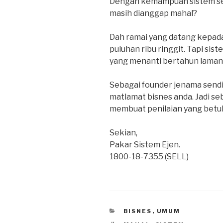
Dengan kemampuan sistem seb
masih dianggap mahal?
Dah ramai yang datang kepada
puluhan ribu ringgit. Tapi sis
yang menanti bertahun lamany
Sebagai founder jenama sendiri
matlamat bisnes anda. Jadi se
membuat penilaian yang betul
Sekian,
Pakar Sistem Ejen.
1800-18-7355 (SELL)
CATEGORIES
BISNES
,
UMUM