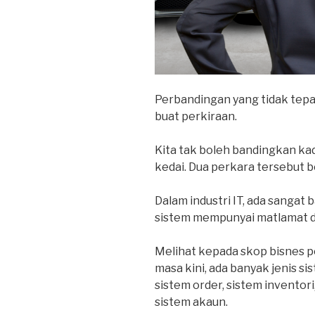
Perbandingan yang tidak te
buat perkiraan.
Kita tak boleh bandingkan ka
kedai. Dua perkara tersebut b
Dalam industri IT, ada sangat 
sistem mempunyai matlamat da
Melihat kepada skop bisnes p
masa kini, ada banyak jenis s
sistem order, sistem inventori
sistem akaun.