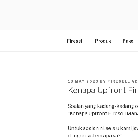
Skip
to
BLOG
content
Firesell.my
Firesell
Produk
Pakej
POSTED
19 MAY 2020
BY
FIRESELL A
ON
Kenapa Upfront Fir
Soalan yang kadang-kadang o
“Kenapa Upfront Firesell Mah
Untuk soalan ni, selalu kami 
dengan sistem apa ya?”