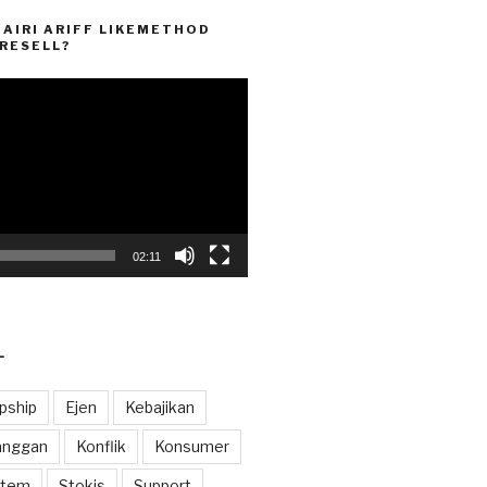
HAIRI ARIFF LIKEMETHOD
RESELL?
02:11
L
pship
Ejen
Kebajikan
anggan
Konflik
Konsumer
stem
Stokis
Support