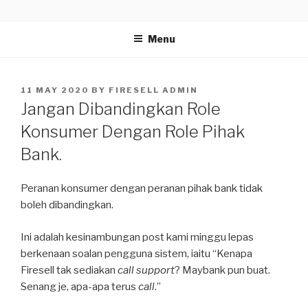
Skip
BLOG
Firesell.my
to
Menu
content
POSTED
11 MAY 2020
BY
FIRESELL ADMIN
ON
Jangan Dibandingkan Role
Konsumer Dengan Role Pihak
Bank.
Peranan konsumer dengan peranan pihak bank tidak
boleh dibandingkan.
Ini adalah kesinambungan post kami minggu lepas
berkenaan soalan pengguna sistem, iaitu “Kenapa
Firesell tak sediakan
call support
? Maybank pun buat.
Senang je, apa-apa terus
call
.”