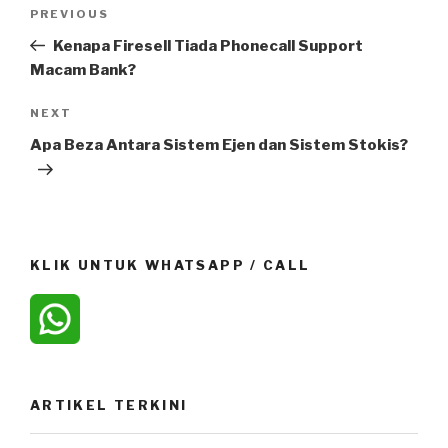
Post
Previous
PREVIOUS
navigation
Post
Kenapa Firesell Tiada Phonecall Support
Macam Bank?
Next
NEXT
Post
Apa Beza Antara Sistem Ejen dan Sistem Stokis?
KLIK UNTUK WHATSAPP / CALL
ARTIKEL TERKINI