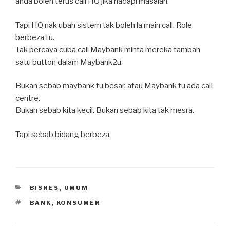
anda boleh terus call HQ jika hadapi masalah.
Tapi HQ nak ubah sistem tak boleh la main call. Role
berbeza tu.
Tak percaya cuba call Maybank minta mereka tambah
satu button dalam Maybank2u.
Bukan sebab maybank tu besar, atau Maybank tu ada call
centre.
Bukan sebab kita kecil. Bukan sebab kita tak mesra.
Tapi sebab bidang berbeza.
CATEGORIES
BISNES
,
UMUM
TAGS
BANK
,
KONSUMER